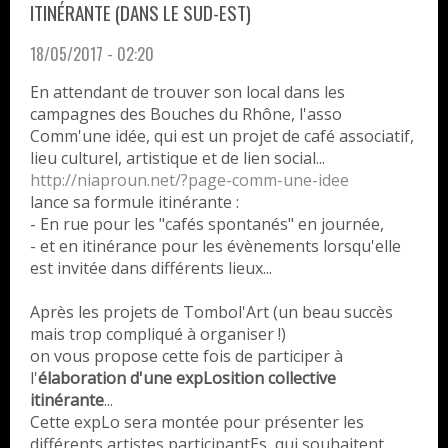
ITINÉRANTE (DANS LE SUD-EST)
18/05/2017 - 02:20
En attendant de trouver son local dans les
campagnes des Bouches du Rhône, l'asso
Comm'une idée, qui est un projet de café associatif,
lieu culturel, artistique et de lien social...
http://niaproun.net/?page-comm
-une-idee
lance sa formule itinérante :
- En rue pour les "cafés spontanés" en journée,
- et en itinérance pour les évènements lorsqu'elle
est invitée dans différents lieux...
Après les projets de Tombol'Art (un beau succès
mais trop compliqué à organiser !)
on vous propose cette fois de participer à
l'
élaboration d'une expLosition collective
itinérante
...
Cette expLo sera montée pour présenter les
différents artistes participantEs, qui souhaitent